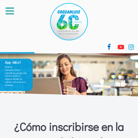
App Móvil
Realiza
transacciones,
consultas y pagos de
forma rápida y
segura desde un
celular con acceso a
internet.
¿Cómo inscribirse en la