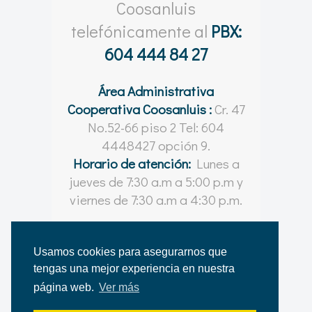
Coosanluis
telefónicamente al
PBX:
604 444 84 27
Área Administrativa
Cooperativa Coosanluis :
Cr. 47
No.52-66 piso 2 Tel: 604
4448427 opción 9.
Horario de atención:
Lunes a
jueves de 7:30 a.m a 5:00 p.m y
viernes de 7:30 a.m a 4:30 p.m.
Usamos cookies para asegurarnos que
tengas una mejor experiencia en nuestra
© Coosanluis 2021 - 2026
página web.
Ver más
Desarrollado por
Shapes | Comunicación Visual