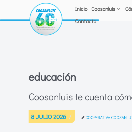
Inicio
Coosanluis
Có
Contacto
educación
Coosanluis te cuenta cóm
8 JULIO 2026
COOPERATIVA COOSANLU