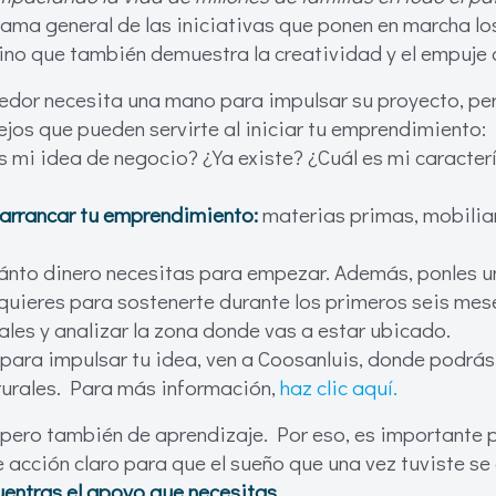
ama general de las iniciativas que ponen en marcha lo
sino que también demuestra la creatividad y el empuje 
or necesita una mano para impulsar su proyecto, pero
ejos que pueden servirte al iniciar tu emprendimiento:
s mi idea de negocio? ¿Ya existe? ¿Cuál es mi caracter
 arrancar tu emprendimiento:
materias primas, mobiliari
nto dinero necesitas para empezar. Además, ponles un 
quieres para sostenerte durante los primeros seis mes
ales y analizar la zona donde vas a estar ubicado.
 para impulsar tu idea, ven a Coosanluis, donde podrás
rurales. Para más información,
haz clic aquí.
pero también de aprendizaje. Por eso, es importante pr
 acción claro para que el sueño que una vez tuviste se 
uentras el apoyo que necesitas.