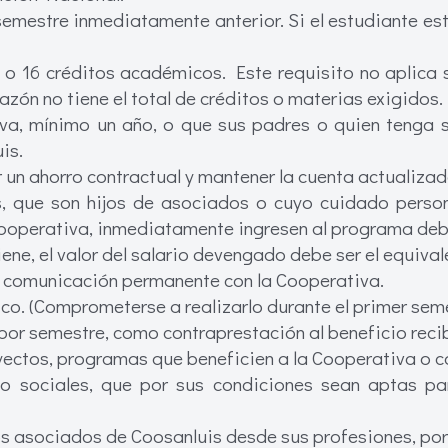
semestre inmediatamente anterior. Si el estudiante e
 16 créditos académicos. Este requisito no aplica si
zón no tiene el total de créditos o materias exigidos.
va, mínimo un año, o que sus padres o quien tenga 
is.
r un ahorro contractual y mantener la cuenta actualiza
os, que son hijos de asociados o cuyo cuidado perso
Cooperativa, inmediatamente ingresen al programa deb
tiene, el valor del salario devengado debe ser el equiva
la comunicación permanente con la Cooperativa.
co. (Comprometerse a realizarlo durante el primer semes
 por semestre, como contraprestación al beneficio rec
yectos, programas que beneficien a la Cooperativa o c
o sociales, que por sus condiciones sean aptas par
os asociados de Coosanluis desde sus profesiones, po