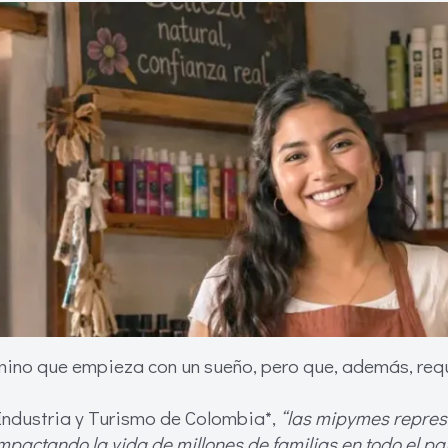
mino que empieza con un sueño, pero que, además, requ
Industria y Turismo de Colombia*,
“las mipymes represe
pactando la vida de millones de familias en todo el paí