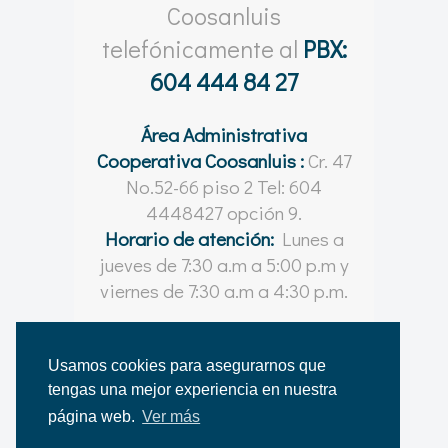
Coosanluis
telefónicamente al
PBX:
604 444 84 27
Área Administrativa
Cooperativa Coosanluis :
Cr. 47
No.52-66 piso 2 Tel: 604
4448427 opción 9.
Horario de atención:
Lunes a
jueves de 7:30 a.m a 5:00 p.m y
viernes de 7:30 a.m a 4:30 p.m.
Usamos cookies para asegurarnos que
tengas una mejor experiencia en nuestra
© Coosanluis 2021 - 2026
página web.
Ver más
Desarrollado por
Shapes | Comunicación Visual