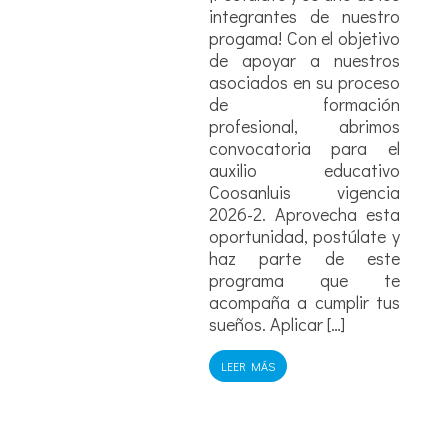
deportes, quien deja salir
e nuestro
su niño interior para jugar
l objetivo
con nosotros, pero también
nuestros
quien nos guía y nos
su proceso
corrige con amor.Papá es
ación
nuestro primer fan, el
 abrimos
superhéroe que conocemos
 para el
en persona; es refugio y
ucativo
también escudo ante […]
vigencia
echa esta
LEER MÁS
ostúlate y
de este
que te
mplir tus
[…]