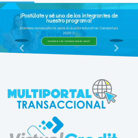
¡En Coosanluis tienes voz y voto!
Te invitamos a estar informado y participar en este proceso
democrático.
CONOCE MÁS INFORMACIÓN AQUÍ