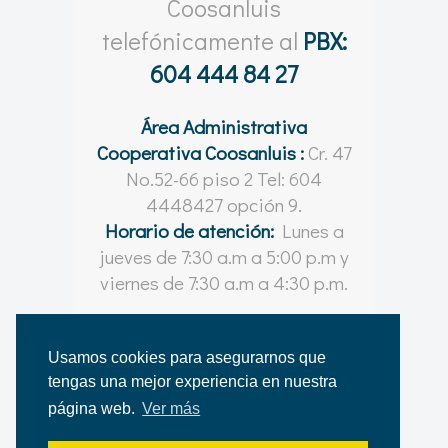
Coosanluis
telefónicamente al
PBX:
604 444 84 27
Área Administrativa
Cooperativa Coosanluis :
Cr. 47
No.52-66 piso 2 Tel: 604
4448427 opción 9.
Horario de atención:
Lunes a
jueves de 7:30 a.m a 5:00 p.m y
viernes de 7:30 a.m a 4:30 p.m.
Usamos cookies para asegurarnos que
tengas una mejor experiencia en nuestra
© Coosanluis 2021 - 2026
página web.
Ver más
Desarrollado por
Shapes | Comunicación Visual
para la Cooperativa Coosanluis.