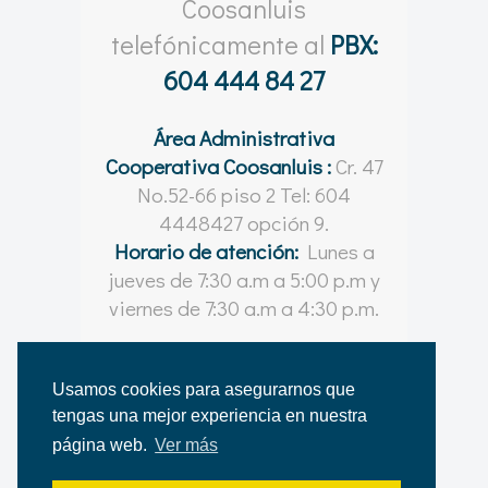
Coosanluis
telefónicamente al
PBX:
604 444 84 27
Área Administrativa
Cooperativa Coosanluis :
Cr. 47
No.52-66 piso 2 Tel: 604
4448427 opción 9.
Horario de atención:
Lunes a
jueves de 7:30 a.m a 5:00 p.m y
viernes de 7:30 a.m a 4:30 p.m.
Usamos cookies para asegurarnos que
tengas una mejor experiencia en nuestra
© Coosanluis 2021 - 2026
página web.
Ver más
Desarrollado por
Shapes | Comunicación Visual
para la Cooperativa Coosanluis.