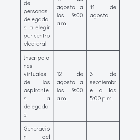
de
agosto a
11 de
personas
las 9:00
agosto
delegada
a.m.
s a elegir
por centro
electoral
Inscripcio
nes
virtuales
12 de
3 de
de los
agosto a
septiembr
aspirante
las 9:00
e a las
s a
a.m.
5:00 p.m.
delegado
s
Generació
n del