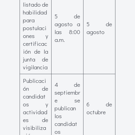
listado de
habilidad
5 de
para
agosto a
5 de
postulaci
las 8:00
agosto
ones y
a.m.
certificac
ión de la
junta de
vigilancia
Publicaci
4 de
ón de
septiembr
candidat
e se
os y
6 de
publican
actividad
octubre
los
es de
candidat
visibiliza
os