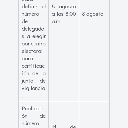
definir el
8 agosto
número
a las 8:00
8 agosto
de
a.m.
delegado
s a elegir
por centro
electoral
para
certificac
ión de la
junta de
vigilancia
.
Publicaci
ón de
número
11 de