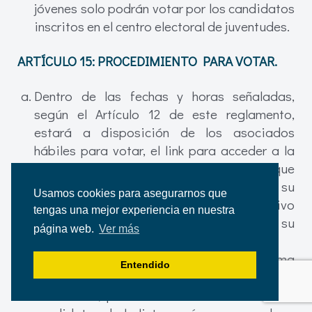
jóvenes solo podrán votar por los candidatos
inscritos en el centro electoral de juventudes.
ARTÍCULO 15:
PROCEDIMIENTO PARA VOTAR.
Dentro de las fechas y horas señaladas,
según el Artículo 12 de este reglamento,
estará a disposición de los asociados
hábiles para votar, el link para acceder a la
plataforma de votaciones, de tal manera que
puedan elegir a los candidatos de su
Usamos cookies para asegurarnos que
preferencia bien sea desde su dispositivo
tengas una mejor experiencia en nuestra
móvil o computador, o directamente en su
página web.
Ver más
agencia.
El asociado hábil ingresa a la plataforma
Entendido
virtual de votaciones digitando su usuario y
contraseña, posterior señala hasta 3 de los