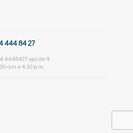
4 444 84 27
604 4448427 opción 9.
:30 a.m a 4:30 p.m.